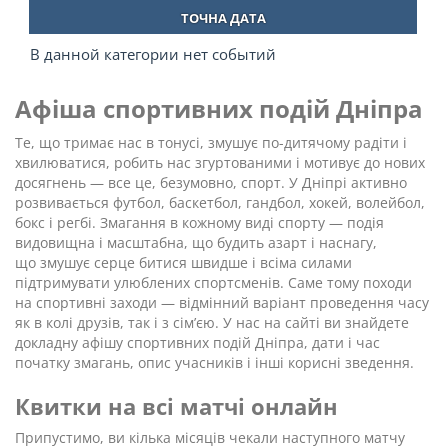
ТОЧНА ДАТА
В данной категории нет событий
Афіша спортивних подій Дніпра
Те, що тримає нас в тонусі, змушує по-дитячому радіти і
хвилюватися, робить нас згуртованими і мотивує до нових
досягнень — все це, безумовно, спорт. У Дніпрі активно
розвивається футбол, баскетбол, гандбол, хокей, волейбол,
бокс і регбі. Змагання в кожному виді спорту — подія
видовищна і масштабна, що будить азарт і наснагу,
що змушує серце битися швидше і всіма силами
підтримувати улюблених спортсменів. Саме тому походи
на спортивні заходи — відмінний варіант проведення часу
як в колі друзів, так і з сім’єю. У нас на сайті ви знайдете
докладну афішу спортивних подій Дніпра, дати і час
початку змагань, опис учасників і інші корисні зведення.
Квитки на всі матчі онлайн
Припустимо, ви кілька місяців чекали наступного матчу