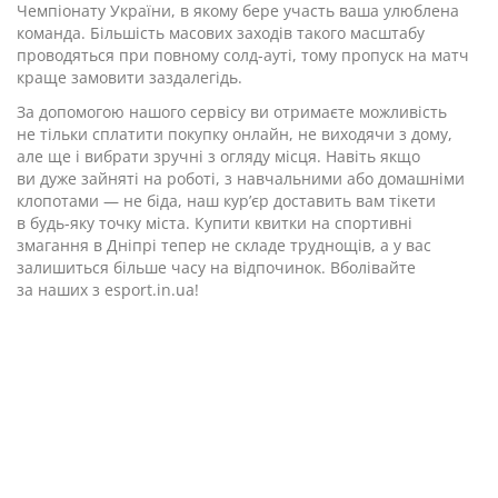
Чемпіонату України, в якому бере участь ваша улюблена
команда. Більшість масових заходів такого масштабу
проводяться при повному солд-ауті, тому пропуск на матч
краще замовити заздалегідь.
За допомогою нашого сервісу ви отримаєте можливість
не тільки сплатити покупку онлайн, не виходячи з дому,
але ще і вибрати зручні з огляду місця. Навіть якщо
ви дуже зайняті на роботі, з навчальними або домашніми
клопотами — не біда, наш кур’єр доставить вам тікети
в будь-яку точку міста. Купити квитки на спортивні
змагання в Дніпрі тепер не складе труднощів, а у вас
залишиться більше часу на відпочинок. Вболівайте
за наших з esport.in.ua!