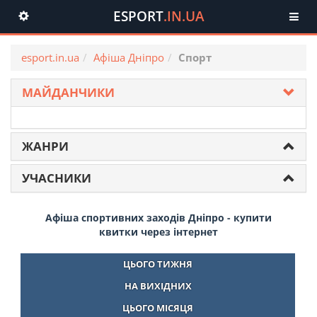
ESPORT
.IN.UA
Toggle
navigation
esport.in.ua
Афіша Дніпро
Спорт
МАЙДАНЧИКИ
ЖАНРИ
УЧАСНИКИ
Афіша спортивних заходів Дніпро - купити
квитки через інтернет
ЦЬОГО ТИЖНЯ
НА ВИХІДНИХ
ЦЬОГО МІСЯЦЯ